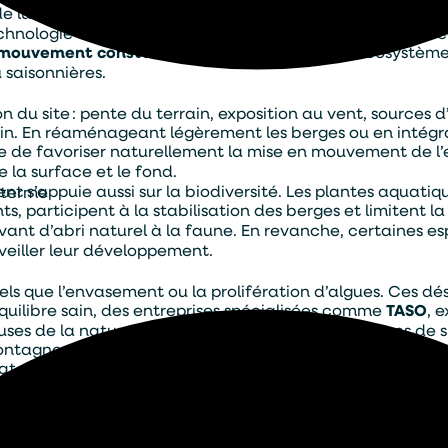
e lui-même, limitant les déséquilibres biologiques et l
technologie complexe : un bon aménagement, des choix vé
 mouvement constant
devient le garant d’un écosystème
 saisonnières.
ion du site : pente du terrain, exposition au vent, source
ssin. En réaménageant légèrement les berges ou en intég
ible de favoriser naturellement la mise en mouvement de l
 la surface et le fond.
’appuie aussi sur la biodiversité. Les plantes aquatique
g terme
nts, participent à la stabilisation des berges et limitent l
rvant d’abri naturel à la faune. En revanche, certaines 
rveiller leur développement.
tels que l’envasement ou la prolifération d’algues. Ces d
quilibre sain, des entreprises spécialisées comme
TASO
, 
de la nature. Elles interviennent sur divers types de site
ntagne. Leur approche repose sur une compréhension fine
tat de fonctionnement optimal.
tensive