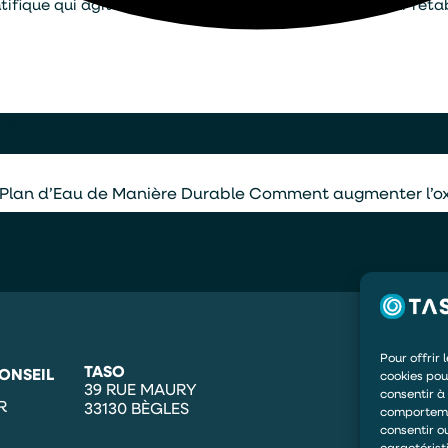
ifique qui agit au cœur des mécanismes naturels pour rétabl
25
 Plan d’Eau de Manière Durable
Comment augmenter l’ox
Pour offrir 
TASO
ONSEIL
cookies pou
39 RUE MAURY
consentir à
R
33130 BÈGLES
comportemen
consentir o
caractérist