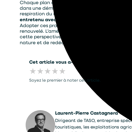
Chaque plan d’eau, qu’il s’agisse d’un petit bass
dans une démarche environnementale globale, où 
respiration du milieu, limiter les apports artific
entretenu avec respect
devient non seulement un
Adopter ces pratiques, c’est faire le choix d’un
renouvelé. L’aménagement réfléchi d’un étang c
cette perspective,
la gestion naturelle des eau
nature et de redécouvrir la richesse silencieus
Cet article vous a-t-il été utile ?
★
★
★
★
★
Soyez le premier à noter cet article.
Laurent-Pierre Castagnera
Dirigeant de TASO, entreprise spécia
touristiques, les exploitations agr