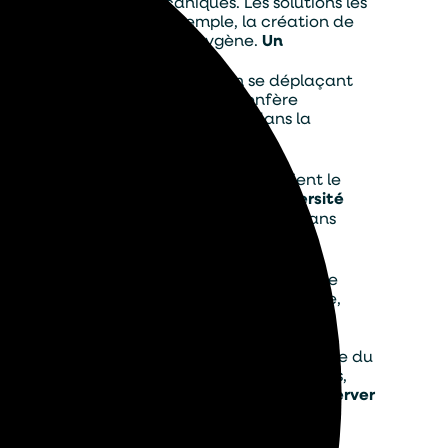
lation de systèmes mécaniques. Les solutions les
ent des courants. Par exemple, la création de
ule son enrichissement en oxygène.
Un
vent renforcer ce phénomène. En se déplaçant
bassin. Ce type d’aménagement confère
é naturelle
est un atout majeur dans la
radent les matières organiques, purifient le
r, on favorise leur activité.
Une biodiversité
s et maintient la clarté du plan d’eau sans
les ont souvent un effet limité si le cadre
ter, où chaque élément – végétation, faune,
ble, même face à des périodes de chaleur
p agressif supprime une partie de la vie utile du
tabilité du milieu. Les solutions écologiques,
quilibres plutôt que leurs symptômes.
Préserver
globale de l’eau.