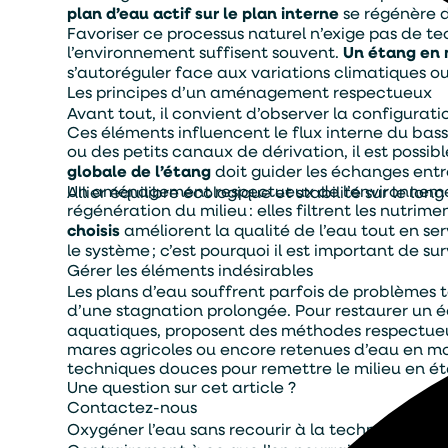
plan d’eau actif sur le plan interne
se régénère d
Favoriser ce processus naturel n’exige pas de 
l’environnement suffisent souvent.
Un étang en
s’autoréguler face aux variations climatiques ou
Les principes d’un aménagement respectueux
Avant tout, il convient d’observer la configurat
Ces éléments influencent le flux interne du ba
ou des petits canaux de dérivation, il est poss
globale de l’étang
doit guider les échanges entre
Un aménagement respectueux de l’environnement s
Allier équilibre écologique et stabilité sur le lon
régénération du milieu : elles filtrent les nutrime
choisis
améliorent la qualité de l’eau tout en se
le système ; c’est pourquoi il est important de su
Gérer les éléments indésirables
Les plans d’eau souffrent parfois de problèmes 
d’une stagnation prolongée. Pour restaurer un é
aquatiques, proposent des méthodes respectueuses 
mares agricoles ou encore retenues d’eau en mo
techniques douces pour remettre le milieu en é
Une question sur cet article ?
Contactez-nous
Oxygéner l’eau sans recourir à la technologie in