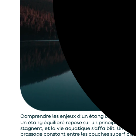
Comprendre les enjeux d’un étang bien ventilé
Un étang équilibré repose sur un principe fonda
stagnent, et la vie aquatique s’affaiblit. Un esp
brassage constant entre les couches superficiell