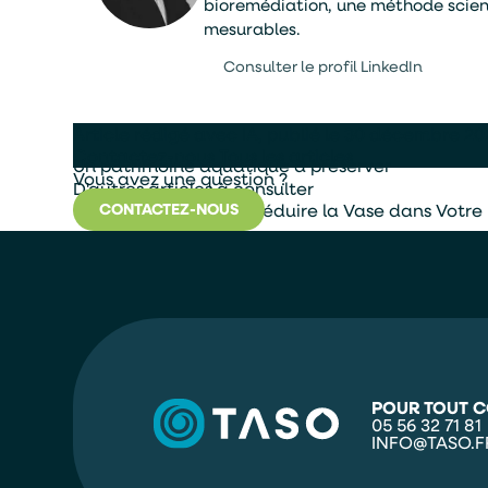
bioremédiation, une méthode scient
mesurables.
Consulter le profil LinkedIn
Article rédigé avec IA, publié le 30 décembre 20
Contactez-nous
Tous les articles
Un patrimoine aquatique à préserver
Vous avez une question ?
D'autres articles à consulter
Guide Pratique pour Réduire la Vase dans Votre
CONTACTEZ-NOUS
POUR TOUT C
05 56 32 71 81
INFO@TASO.F