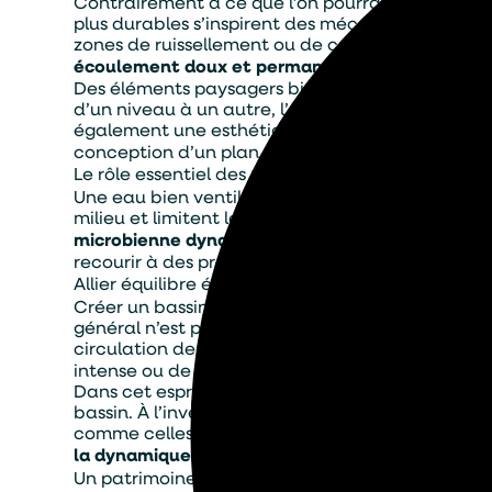
Contrairement à ce que l’on pourrait penser, l’aé
Alternativ
plus durables s’inspirent des mécanismes nature
zones de ruissellement ou de cascades artificiel
écoulement doux et permanent
suffit souvent à
Des éléments paysagers bien intégrés, comme de
d’un niveau à un autre, l’eau se mélange conti
également une esthétique agréable et contribue
conception d’un plan d’eau vivant.
Le rôle essentiel des micro-organismes
Une eau bien ventilée soutient la vie de million
milieu et limitent le développement de composés n
microbienne dynamique
agit comme le cœur secr
recourir à des produits chimiques.
Allier équilibre écologique et stabilité sur le lon
Créer un bassin fonctionnel, beau et pérenne de
général n’est pas conçu pour évoluer naturellem
circulation de l’eau – interagit de façon harmo
intense ou de sécheresse.
Dans cet esprit, l’entretien du plan d’eau doit é
bassin. À l’inverse, un entretien raisonné, fondé 
comme celles mises en œuvre par TASO, privilég
la dynamique naturelle du site
revient à réduire
Un patrimoine aquatique à préserver