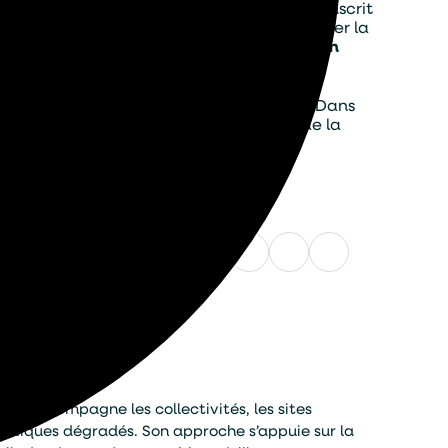
trimoine vivant. Sa gestion responsable s’inscrit
Favoriser le mouvement de l’eau, encourager la
ent à la vitalité des zones humides.
Un bassin
iodiversité.
t et participe à un cycle perpétuellement
ement plus sain, pérenne et harmonieux. Dans
té de renouer avec les rythmes vivants de la
Partager cet article
Facebook
LinkedIn
X
WhatsApp
E-
mail
. Il accompagne les collectivités, les sites
aquatiques dégradés. Son approche s’appuie sur la