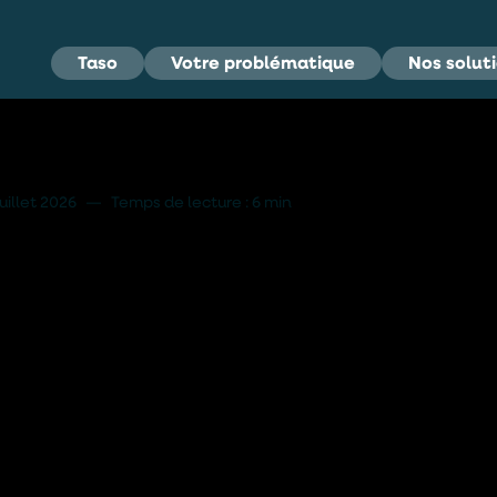
Taso
Votre problématique
Nos solut
ménager Votre Étang pour une Meilleure Oxygénation
juillet 2026
—
Temps de lecture : 6 min