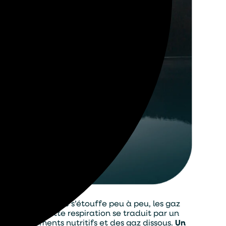
a zone aquatique s’étouffe peu à peu, les gaz
t respirer. Cette respiration se traduit par un
e des éléments nutritifs et des gaz dissous.
Un