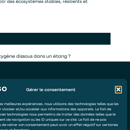
ir des écosystèmes stables, résilients et
ygène dissous dans un étang ?
Gérer le consentement
DEMANDER UN DEVIS
les meilleures expériences, nous utilisons des technologies telles que les
ÊTRE RAPPELÉ
r stocker et/ou accéder aux informations des appareils. Le fait de
 ces technologies nous permettra de traiter des données telles que le
DEVENIR DISTRIBUTEUR
t de navigation ou les ID uniques sur ce site. Le fait de ne pas
u de retirer son consentement peut avoir un effet négatif sur certaines
ESPACE DE PAIEMENT
iques et fonctions.