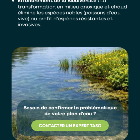
Effondrement de la Biodiversité :
La
transformation en milieu anoxique et chaud
élimine les espèces nobles (poissons d’eau
vive) au profit d’espèces résistantes et
invasives.
En soumettant ce formulaire, j'accepte que les
informations saisies soient exploitées par TASO
dans le cadre de ma demande de devis.
ENVOYER
Besoin de confirmer la problématique
de votre plan d'eau ?
CONTACTER UN EXPERT TASO