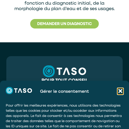
fonction du diagnostic initial, de la
morphologie du plan d’eau et de ses usages.
DEMANDER UN DIAGNOSTIC
POUR TOUT CONSEIL
05 56 32 71 81
INFO@TASO.FR
Gérer le consentement
TASO
39 RUE MAURY
33130 BÈGLES
Pour offrir les meilleures expériences, nous utilisons des technologies
telles que les cookies pour stocker et/ou accéder aux informations
DEMANDER UN DEVIS
des appareils. Le fait de consentir à ces technologies nous permettra
ÊTRE RAPPELÉ
de traiter des données telles que le comportement de navigation ou
les ID uniques sur ce site. Le fait de ne pas consentir ou de retirer son