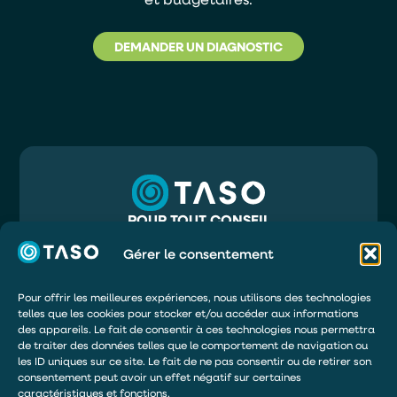
DEMANDER UN DIAGNOSTIC
POUR TOUT CONSEIL
05 56 32 71 81
INFO@TASO.FR
Gérer le consentement
TASO
39 RUE MAURY
33130 BÈGLES
Pour offrir les meilleures expériences, nous utilisons des technologies
telles que les cookies pour stocker et/ou accéder aux informations
DEMANDER UN DEVIS
des appareils. Le fait de consentir à ces technologies nous permettra
de traiter des données telles que le comportement de navigation ou
ÊTRE RAPPELÉ
les ID uniques sur ce site. Le fait de ne pas consentir ou de retirer son
DEVENIR DISTRIBUTEUR
consentement peut avoir un effet négatif sur certaines
caractéristiques et fonctions.