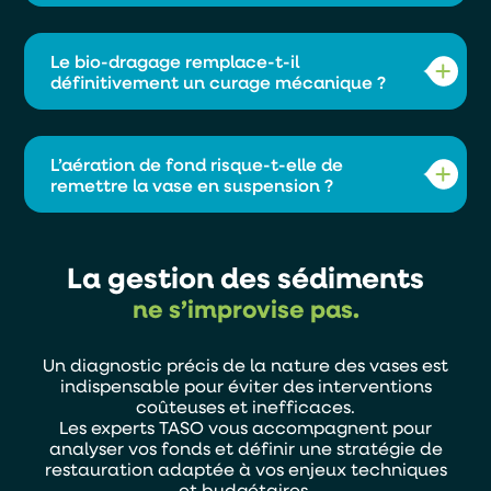
Le bio-dragage est particulièrement efficace
Le bio-dragage remplace-t-il
sur les vases riches en matière organique. Une
définitivement un curage mécanique ?
analyse préalable permet de distinguer la
vase organique de la vase minérale (sable,
argile), non biodégradable. Cette étape
Dans de nombreux cas, oui. Lorsque le plan
conditionne la pertinence de la solution.
L’aération de fond risque-t-elle de
d’eau n’est pas totalement comblé, la
remettre la vase en suspension ?
bioremédiation permet d’éviter ou de
repousser très largement un curage. En cas
d’atterrissement avancé, elle devient un outil
Non. Les systèmes TASO sont dimensionnés
d’entretien indispensable après intervention
La gestion des sédiments
pour oxygéner sans perturber le sédiment. Ils
mécanique.
favorisent au contraire la décantation et la
ne s’improvise pas.
stabilisation des particules fines.
Un diagnostic précis de la nature des vases est
indispensable pour éviter des interventions
coûteuses et inefficaces.
Les experts TASO vous accompagnent pour
analyser vos fonds et définir une stratégie de
restauration adaptée à vos enjeux techniques
et budgétaires.