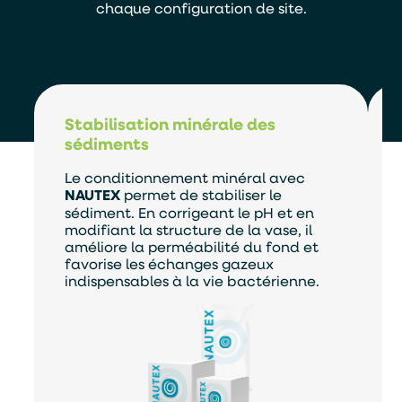
chaque configuration de site.
Stabilisation minérale des
En soumettant ce formulaire, j'accepte que les
informations saisies soient exploitées par TASO
sédiments
dans le cadre de ma demande de devis.
Le conditionnement minéral avec
ENVOYER
NAUTEX
permet de stabiliser le
sédiment. En corrigeant le pH et en
modifiant la structure de la vase, il
améliore la perméabilité du fond et
favorise les échanges gazeux
indispensables à la vie bactérienne.