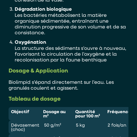
Dégradation biologique
Les bactéries métabolisent la matière
organique sédimentée, entraînant une
diminution progressive de son volume et de sa
consistance.
Oxygénation
La structure des sédiments s’ouvre à nouveau,
favorisant la circulation de l’oxygène et la
recolonisation par la faune benthique
Dosage & Application
En soumettant ce formulaire, j'accepte que les
informations saisies soient exploitées par TASO
Biolimpid s’épand directement sur l’eau. Les
dans le cadre de ma demande de devis.
granulés coulent et agissent.
ENVOYER
Tableau de dosage
Objectif
Dosage au
Quantité
Fréquence
m²
pour 100 m²
Dévasement
50 g/m²
5 kg
2 fois/an
(choc)