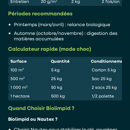
Entretien
20 g/m²
2 kg
2 fois/an
Périodes recommandées
Printemps (mars/avril) : relance biologique
Automne (octobre/novembre) : digestion des
matières accumulées
Calculateur rapide (mode choc)
Surface
Quantité
Conditionnement
100 m²
5 kg
Carton 5 kg
500 m²
25 kg
Sac 25 kg
1 000 m²
50 kg
2 sacs 25 kg
1 hectare
500 kg
1/2 palette
Quand Choisir Biolimpid ?
Biolimpid ou Nautex ?
Choisir Nautex pour stabiliser le pH, oxygéner