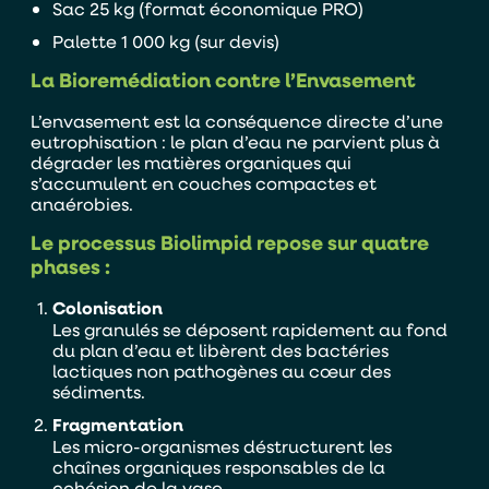
Sac 25 kg (format économique PRO)
Palette 1 000 kg (sur devis)
La Bioremédiation contre l’Envasement
L’envasement est la conséquence directe d’une
eutrophisation : le plan d’eau ne parvient plus à
dégrader les matières organiques qui
s’accumulent en couches compactes et
anaérobies.
Le processus Biolimpid repose sur quatre
phases :
Colonisation
Les granulés se déposent rapidement au fond
du plan d’eau et libèrent des bactéries
Alternative:
Je souhaite être contacter par :
lactiques non pathogènes au cœur des
sédiments.
Téléphone
Mail
Fragmentation
Les micro-organismes déstructurent les
chaînes organiques responsables de la
cohésion de la vase.