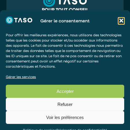
POUR TOUT CONSEIL
05 56 32 71 81
INFO@TASO.FR
Gérer le consentement
TASO
39 RUE MAURY
33130 BÈGLES
Pour offrir les meilleures expériences, nous utilisons des technologies
telles que les cookies pour stocker et/ou accéder aux informations
DEMANDER UN DEVIS
des appareils. Le fait de consentir à ces technologies nous permettra
de traiter des données telles que le comportement de navigation ou
ÊTRE RAPPELÉ
les ID uniques sur ce site. Le fait de ne pas consentir ou de retirer son
DEVENIR DISTRIBUTEUR
consentement peut avoir un effet négatif sur certaines
caractéristiques et fonctions.
ESPACE DE PAIEMENT
Gérer les services
Accepter
© 2026 – TOUS DROITS RÉSERVÉS
Articles TASO
Refuser
Mentions légales
Politique de confidentialité
Voir les préférences
Gérer le consentement