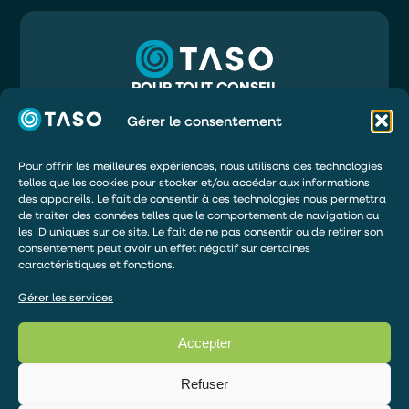
POUR TOUT CONSEIL
05 56 32 71 81
INFO@TASO.FR
Gérer le consentement
TASO
39 RUE MAURY
33130 BÈGLES
Pour offrir les meilleures expériences, nous utilisons des technologies
telles que les cookies pour stocker et/ou accéder aux informations
DEMANDER UN DEVIS
des appareils. Le fait de consentir à ces technologies nous permettra
de traiter des données telles que le comportement de navigation ou
ÊTRE RAPPELÉ
les ID uniques sur ce site. Le fait de ne pas consentir ou de retirer son
DEVENIR DISTRIBUTEUR
consentement peut avoir un effet négatif sur certaines
caractéristiques et fonctions.
ESPACE DE PAIEMENT
Gérer les services
Accepter
© 2026 – TOUS DROITS RÉSERVÉS
Articles TASO
Refuser
Mentions légales