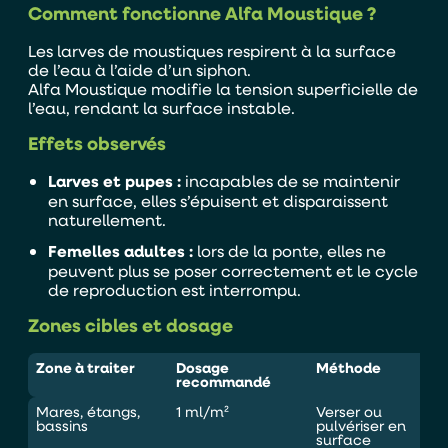
Comment fonctionne Alfa Moustique ?
Les larves de moustiques respirent à la surface
de l’eau à l’aide d’un siphon.
Alfa Moustique modifie la tension superficielle de
l’eau, rendant la surface instable.
Alternative:
Je souhaite être contacter par :
Effets observés
Téléphone
Mail
Larves et pupes :
incapables de se maintenir
en surface, elles s’épuisent et disparaissent
naturellement.
Femelles adultes :
lors de la ponte, elles ne
peuvent plus se poser correctement et le cycle
de reproduction est interrompu.
Zones cibles et dosage
Zone à traiter
Dosage
Méthode
recommandé
Mares, étangs,
1 ml/m²
Verser ou
bassins
pulvériser en
surface