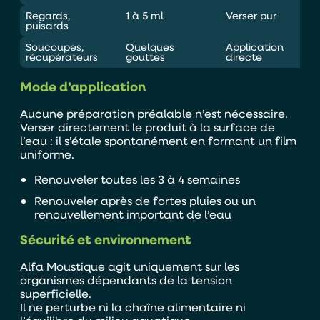
Regards,
1 à 5 ml
Verser pur
puisards
En soumettant ce formulaire, j'accepte que les
Soucoupes,
Quelques
Application
informations saisies soient exploitées par TASO
récupérateurs
gouttes
directe
dans le cadre de ma demande de devis.
Mode d’application
ENVOYER
Aucune préparation préalable n’est nécessaire.
Verser directement le produit à la surface de
l’eau : il s’étale spontanément en formant un film
uniforme.
Renouveler toutes les 3 à 4 semaines
Renouveler après de fortes pluies ou un
renouvellement important de l’eau
Sécurité et environnement
Alfa Moustique agit uniquement sur les
organismes dépendants de la tension
superficielle.
Il ne perturbe ni la chaîne alimentaire ni