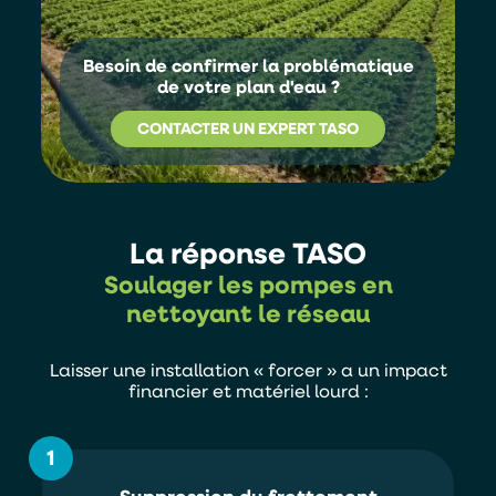
Besoin de confirmer la problématique
de votre plan d'eau ?
CONTACTER UN EXPERT TASO
En soumettant ce formulaire, j'accepte que les
informations saisies soient exploitées par TASO
dans le cadre de ma demande de devis.
La réponse TASO
ENVOYER
Soulager les pompes en
nettoyant le réseau
Laisser une installation « forcer » a un impact
financier et matériel lourd :
1
Suppression du frottement