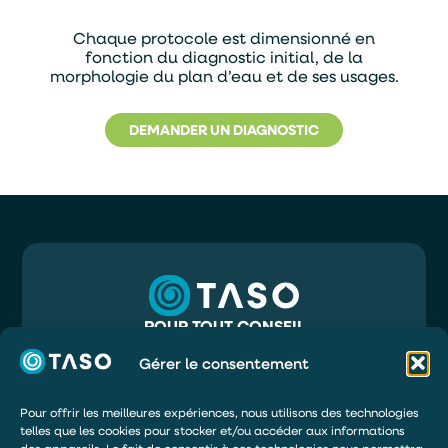
Chaque protocole est dimensionné en
fonction du diagnostic initial, de la
morphologie du plan d’eau et de ses usages.
DEMANDER UN DIAGNOSTIC
POUR TOUT CONSEIL
05 56 32 71 81
INFO@TASO.FR
Gérer le consentement
TASO
39 RUE MAURY
33130 BÈGLES
Pour offrir les meilleures expériences, nous utilisons des technologies
telles que les cookies pour stocker et/ou accéder aux informations
DEMANDER UN DEVIS