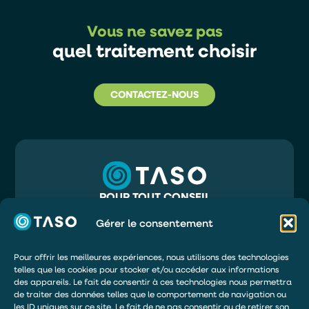
Vous ne savez pas
quel traitement choisir
CONTACTEZ-NOUS
POUR TOUT CONSEIL
05 56 32 71 81
INFO@TASO.FR
Gérer le consentement
TASO
39 RUE MAURY
33130 BÈGLES
Pour offrir les meilleures expériences, nous utilisons des technologies
telles que les cookies pour stocker et/ou accéder aux informations
DEMANDER UN DEVIS
des appareils. Le fait de consentir à ces technologies nous permettra
ÊTRE RAPPELÉ
de traiter des données telles que le comportement de navigation ou
les ID uniques sur ce site. Le fait de ne pas consentir ou de retirer son