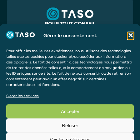
POUR TOUT CONSEIL
05 56 32 71 81
INFO@TASO.FR
Gérer le consentement
TASO
39 RUE MAURY
33130 BÈGLES
Pour offrir les meilleures expériences, nous utilisons des technologies
telles que les cookies pour stocker et/ou accéder aux informations
DEMANDER UN DEVIS
des appareils. Le fait de consentir à ces technologies nous permettra
ÊTRE RAPPELÉ
de traiter des données telles que le comportement de navigation ou
les ID uniques sur ce site. Le fait de ne pas consentir ou de retirer son
DEVENIR DISTRIBUTEUR
consentement peut avoir un effet négatif sur certaines
caractéristiques et fonctions.
ESPACE DE PAIEMENT
Gérer les services
Accepter
© 2026 – TOUS DROITS RÉSERVÉS
Articles TASO
Refuser
Mentions légales
Politique de confidentialité
Voir les préférences