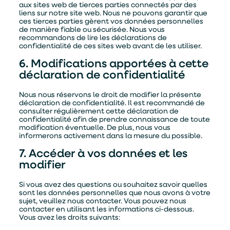
aux sites web de tierces parties connectés par des
liens sur notre site web. Nous ne pouvons garantir que
ces tierces parties gèrent vos données personnelles
de manière fiable ou sécurisée. Nous vous
recommandons de lire les déclarations de
confidentialité de ces sites web avant de les utiliser.
6. Modifications apportées à cette
déclaration de confidentialité
Nous nous réservons le droit de modifier la présente
déclaration de confidentialité. Il est recommandé de
consulter régulièrement cette déclaration de
confidentialité afin de prendre connaissance de toute
modification éventuelle. De plus, nous vous
informerons activement dans la mesure du possible.
En soumettant ce formulaire, j'accepte que les
informations saisies soient exploitées par TASO
7. Accéder à vos données et les
dans le cadre de ma demande de devis.
modifier
ENVOYER
Si vous avez des questions ou souhaitez savoir quelles
sont les données personnelles que nous avons à votre
sujet, veuillez nous contacter. Vous pouvez nous
contacter en utilisant les informations ci-dessous.
Vous avez les droits suivants: