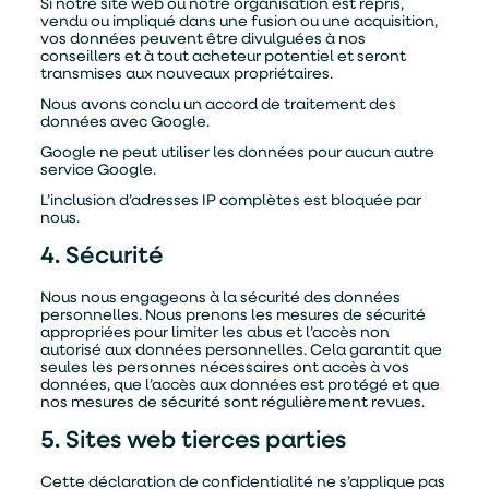
Si notre site web ou notre organisation est repris,
vendu ou impliqué dans une fusion ou une acquisition,
vos données peuvent être divulguées à nos
conseillers et à tout acheteur potentiel et seront
transmises aux nouveaux propriétaires.
Nous avons conclu un accord de traitement des
données avec Google.
Google ne peut utiliser les données pour aucun autre
service Google.
L’inclusion d’adresses IP complètes est bloquée par
nous.
4. Sécurité
Nous nous engageons à la sécurité des données
personnelles. Nous prenons les mesures de sécurité
appropriées pour limiter les abus et l’accès non
autorisé aux données personnelles. Cela garantit que
seules les personnes nécessaires ont accès à vos
Alternative:
données, que l’accès aux données est protégé et que
Je souhaite être contacter par :
nos mesures de sécurité sont régulièrement revues.
Téléphone
Mail
5. Sites web tierces parties
Cette déclaration de confidentialité ne s’applique pas