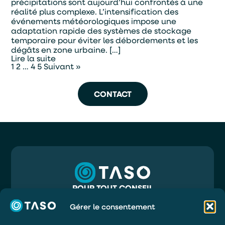
précipitations sont aujourd’hui confrontés à une
réalité plus complexe. L’intensification des
événements météorologiques impose une
adaptation rapide des systèmes de stockage
temporaire pour éviter les débordements et les
dégâts en zone urbaine. […]
Lire la suite
1
2
…
4
5
Suivant »
CONTACT
POUR TOUT CONSEIL
05 56 32 71 81
INFO@TASO.FR
Gérer le consentement
TASO
39 RUE MAURY