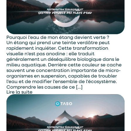
Alternative:
Je souhaite être contacter par :
Téléphone
Mail
Pourquoi l’eau de mon étang devient verte ?
Un étang qui prend une teinte verdâtre peut
rapidement inquiéter. Cette transformation
visuelle n’est pas anodine : elle traduit
généralement un déséquilibre biologique dans le
milieu aquatique. Derrière cette couleur se cache
souvent une concentration importante de micro-
organismes en suspension, capables de troubler
l’eau et de modifier l’ensemble de l’écosystème.
Comprendre les causes de ce […]
Lire la suite
En soumettant ce formulaire, j'accepte que les
informations saisies soient exploitées par TASO
dans le cadre de ma demande de devis.