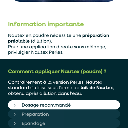
Information importante
Nautex en poudre nécessite une
préparation
préalable
(dilution).
Pour une application directe sans mélange,
privilégier
Nautex Perles
.
Comment appliquer Nautex (poudre) ?
Contrairement à la version Perles, Nautex
standard s’utilise sous forme de
lait de Nautex
,
Alternative:
Je souhaite être contacter par :
obtenu après dilution dans l’eau.
Téléphone
Mail
Dosage recommandé
Préparation
Épandage