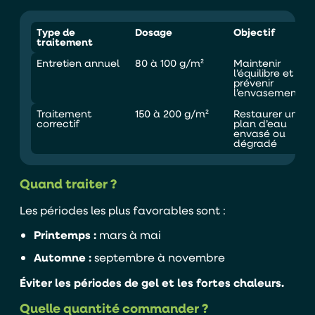
Type de
Dosage
Objectif
traitement
Entretien annuel
80 à 100 g/m²
Maintenir
l’équilibre et
prévenir
l’envasement
Traitement
150 à 200 g/m²
Restaurer un
correctif
plan d’eau
envasé ou
dégradé
En soumettant ce formulaire, j'accepte que les
informations saisies soient exploitées par TASO
Quand traiter ?
dans le cadre de ma demande de devis.
Les périodes les plus favorables sont :
ENVOYER
Printemps :
mars à mai
Automne :
septembre à novembre
Éviter les périodes de gel et les fortes chaleurs.
Quelle quantité commander ?