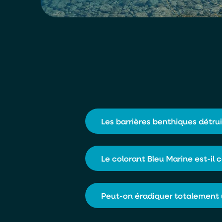
Les barrières benthiques détrui
Le colorant Bleu Marine est-il 
Non. Contrairement aux bâches 
l’eau et les gaz, permettant à
Peut-on éradiquer totalement 
Oui. Il s’agit d’un colorant de q
faune, ni les usages récréatifs.