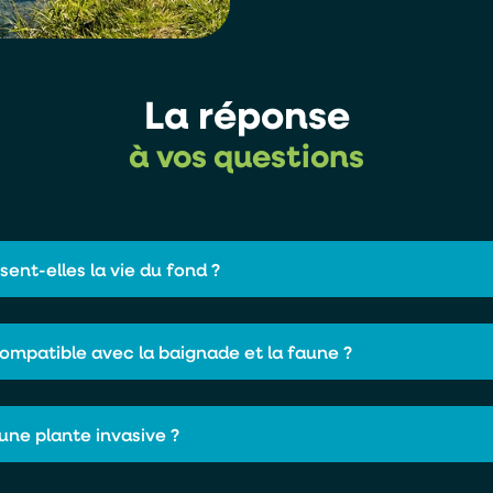
La réponse
à vos questions
sent-elles la vie du fond ?
compatible avec la baignade et la faune ?
plastiques étanches, les barrières AQUASCREEN sont respi
 la microfaune benthique de se maintenir, tout en bloquan
une plante invasive ?
ualité alimentaire, biodégradable et non toxique. Il n’altèr