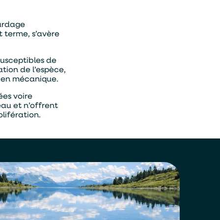
cardage
 terme, s’avère
susceptibles de
ation de l’espèce,
tien mécanique.
ées voire
eau et n’offrent
lifération.