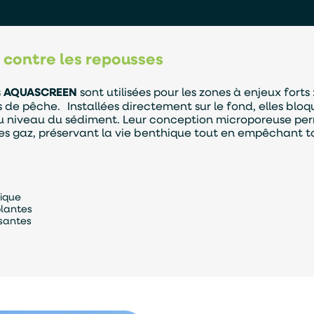
 contre les repousses
En soumettant ce formulaire, j'accepte que les informations saisies
soient exploitées par TASO dans le cadre de ma demande de devis.
s
AQUASCREEN
sont utilisées pour les zones à enjeux forts 
ENVOYER
de pêche. Installées directement sur le fond, elles bloq
u niveau du sédiment. Leur conception microporeuse per
 des gaz, préservant la vie benthique tout en empêchant 
ique
plantes
santes