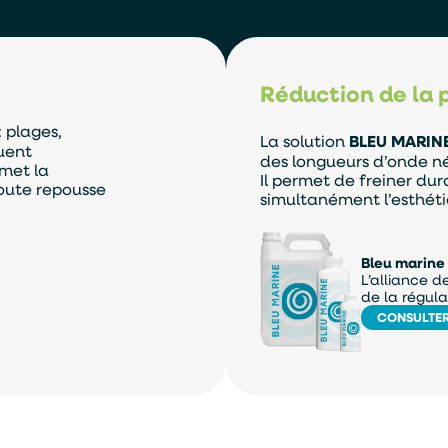
Réduction de la
: plages,
La solution
BLEU MARIN
uent
des longueurs d’onde néc
met la
Il permet de freiner d
toute repousse
simultanément l’esthéti
Bleu marine
L’alliance d
de la régula
CONSULTE