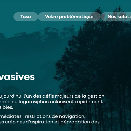
Taso
Votre problématique
Nos solut
vasives
jourd’hui l’un des défis majeurs de la gestion
 élodée ou lagarosiphon colonisent rapidement
ibles.
médiates : restrictions de navigation,
s crépines d’aspiration et dégradation des