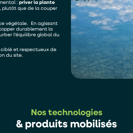
mental :
priver la plante
, plutôt que de la couper
ce végétale. En agissant
e stopper durablement la
urber l’équilibre global du
 ciblé et respectueux de
n du site.
e:
Je souhaite être contacter par :
Téléphone
Mail
Nos technologies
& produits mobilisés