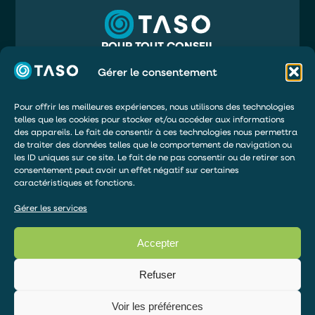
POUR TOUT CONSEIL
05 56 32 71 81
INFO@TASO.FR
Gérer le consentement
TASO
39 RUE MAURY
33130 BÈGLES
Pour offrir les meilleures expériences, nous utilisons des technologies
telles que les cookies pour stocker et/ou accéder aux informations
DEMANDER UN DEVIS
des appareils. Le fait de consentir à ces technologies nous permettra
de traiter des données telles que le comportement de navigation ou
ÊTRE RAPPELÉ
les ID uniques sur ce site. Le fait de ne pas consentir ou de retirer son
DEVENIR DISTRIBUTEUR
consentement peut avoir un effet négatif sur certaines
caractéristiques et fonctions.
ESPACE DE PAIEMENT
Gérer les services
Accepter
© 2026 – TOUS DROITS RÉSERVÉS
Articles TASO
Refuser
Mentions légales
Politique de confidentialité
Voir les préférences
Gérer le consentement