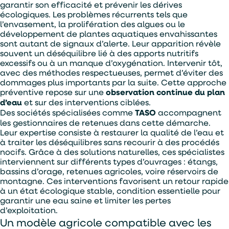
garantir son efficacité et prévenir les dérives
écologiques. Les problèmes récurrents tels que
En soumettant ce formulaire, j'accepte que les
l’envasement, la prolifération des algues ou le
informations saisies soient exploitées par TASO
développement de plantes aquatiques envahissantes
dans le cadre de ma demande de devis.
sont autant de signaux d’alerte. Leur apparition révèle
souvent un déséquilibre lié à des apports nutritifs
ENVOYER
excessifs ou à un manque d’oxygénation. Intervenir tôt,
avec des méthodes respectueuses, permet d’éviter des
dommages plus importants par la suite. Cette approche
préventive repose sur une
observation continue du plan
d’eau
et sur des interventions ciblées.
Des sociétés spécialisées comme
TASO
accompagnent
les gestionnaires de retenues dans cette démarche.
Leur expertise consiste à restaurer la qualité de l’eau et
à traiter les déséquilibres sans recourir à des procédés
nocifs. Grâce à des solutions naturelles, ces spécialistes
interviennent sur différents types d’ouvrages : étangs,
bassins d’orage, retenues agricoles, voire réservoirs de
montagne. Ces interventions favorisent un retour rapide
à un état écologique stable, condition essentielle pour
garantir une eau saine et limiter les pertes
d’exploitation.
Un modèle agricole compatible avec les