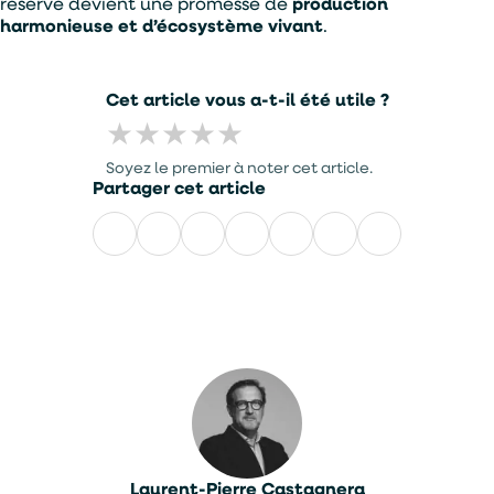
réserve devient une promesse de
production
harmonieuse et d’écosystème vivant
.
Cet article vous a-t-il été utile ?
★
★
★
★
★
Soyez le premier à noter cet article.
Partager cet article
Facebook
LinkedIn
X
WhatsApp
E-
mail
Laurent-Pierre Castagnera