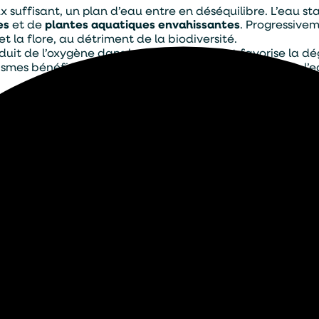
x suffisant, un plan d’eau entre en déséquilibre. L’eau 
es
et de
plantes aquatiques envahissantes
. Progressive
et la flore, au détriment de la biodiversité.
duit de l’oxygène dans la colonne d’eau et favorise la d
nismes bénéfiques reprennent leur rôle, et la qualité de l
 ensemble. Les poissons respirent mieux, les invertébrés 
tte action naturelle prévient la formation de gaz toxiq
t d’algues filamenteuses ou microscopiques. En maintena
hotosynthèse excessive en surface et freine la proliférati
 l’œil.
 renforcer naturellement l’
oxygénation
du plan d’eau es
e:
uilibre, non sur les symptômes. Cette approche écologique
Je souhaite être contacter par :
 de retenues collinaires.
Téléphone
Mail
dans les bassins d’orage, les méga-bassines et les rete