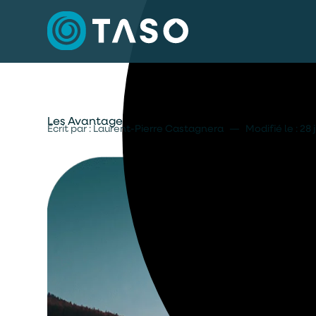
Les Avantages de l’Aération des Plans d’Eau pou
Écrit par : Laurent-Pierre Castagnera
—
Modifié le :
28 