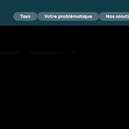
Taso
Votre problématique
Nos solut
r une Eau Saine
juillet 2026
—
Temps de lecture : 4 min