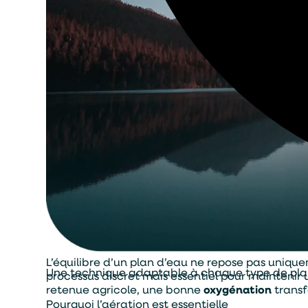
L’équilibre d’un plan d’eau ne repose pas unique
Une technique adaptable à chaque type de pla
processus discret mais essentiel pour maintenir
retenue agricole, une bonne
oxygénation
transf
Pourquoi l’aération est essentielle