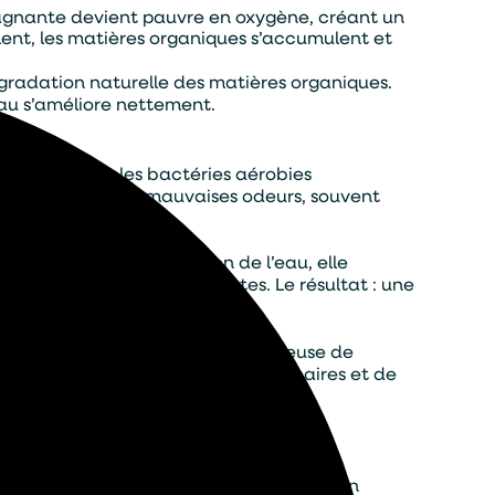
stagnante devient pauvre en oxygène, créant un
ment, les matières organiques s’accumulent et
égradation naturelle des matières organiques.
’eau s’améliore nettement.
prospèrent, et les bactéries aérobies
ues et réduit les mauvaises odeurs, souvent
nt une bonne circulation de l’eau, elle
on des végétaux opportunistes. Le résultat : une
t une méthode douce et respectueuse de
 séduit de plus en plus de gestionnaires et de
nues d’eau de montagne. La sédimentation