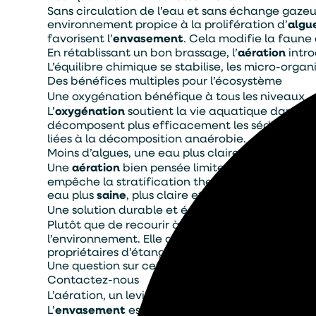
Sans circulation de l’eau et sans échange gazeu
environnement propice à la prolifération d’
algu
favorisent l’
envasement
. Cela modifie la faune 
En rétablissant un bon brassage, l’
aération
intro
L’équilibre chimique se stabilise, les micro-orga
Des bénéfices multiples pour l’écosystème
Une oxygénation bénéfique à tous les niveaux
L’
oxygénation
soutient la vie aquatique dans son
décomposent plus efficacement les sédiments. Ce
liées à la décomposition anaérobie.
Moins d’algues, une eau plus claire
Une
aération
bien pensée limite le développemen
empêche la stratification thermique, réduit la p
eau plus
saine
, plus claire et bien plus agréable à
Une solution durable et écologique
Plutôt que de recourir à des produits chimiques,
Alternativ
l’environnement. Elle agit sur la cause du déséq
propriétaires d’étangs, de bassins d’irrigation ou
Une question sur cet article ?
Contactez-nous
L’aération, un levier pour prévenir l’envasement
L’
envasement
est une problématique fréquente 