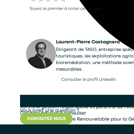
Soyez le premier à noter cet article.
Laurent-Pierre Castagnera
Dirigeant de TASO, entreprise spécia
touristiques, les exploitations agr
bioremédiation, une méthode scient
mesurables.
Consulter le profil LinkedIn
Article rédigé avec IA, publié le 17 octobre 2025
Contactez-nous
Tous les articles
Vers une gestion responsable et pérenne de l’ea
Vous avez une question ?
D'autres articles à consulter
L’Utilisation de l’Énergie Renouvelable pour la G
CONTACTEZ-NOUS