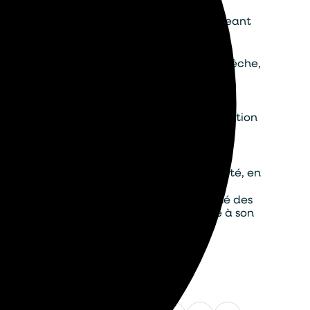
n stimulant la décomposition aérobie des
te plus propre et plus fonctionnel, prolongeant
n de chaque plan d’eau. Dans un étang de pêche,
t limite les nuisances olfactives. Dans une
ons à neige.
sur mesure, combinant technologies
uilibre et de proposer des dispositifs d’aération
du site.
 continue sur la qualité, la circulation et
gique des plans d’eau. En améliorant la clarté, en
ique et environnementale.
des écosystèmes et adaptées à la diversité des
es, chaque gestionnaire peut redonner vie à son
Partager cet article