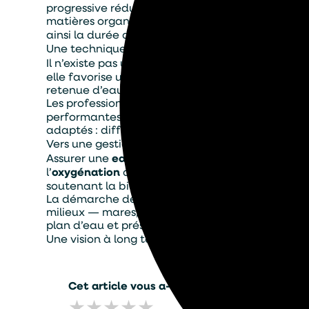
progressive réduit la profondeur, altère la circ
matières organiques, l’
aération
accélère la minér
ainsi la durée de vie de l’ouvrage hydraulique.
Une technique adaptable à chaque type de pla
Il n’existe pas une solution unique. L’
aération
s’ad
elle favorise une meilleure santé des poissons. D
retenue d’eau agricole, elle stabilise la qualité d
Les professionnels spécialisés dans le
traitement
performantes et respect total de l’équilibre natu
adaptés : diffuseurs d’air, systèmes de fontaines
Vers une gestion responsable et pérenne de l’ea
Assurer une
eau saine
ne se résume pas à interven
l’
oxygénation
du milieu. L’
aération
joue ici le rô
soutenant la biodiversité et en limitant les ent
La démarche de TASO s’inscrit pleinement dans c
milieux — mares, lacs, bassins de décantation ou
plan d’eau et préserver ce patrimoine naturel p
Une vision à long terme
Cet article vous a-t-il été utile ?
★
★
★
★
★