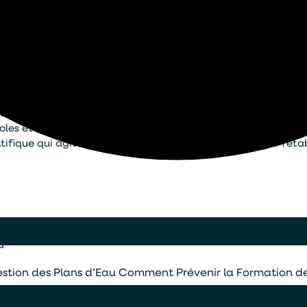
lisée dans la restauration durable des bassins et plans d’eau
icoles et les sites industriels dans la reconquête de milieux 
ifique qui agit au cœur des mécanismes naturels pour rétabl
u
estion des Plans d’Eau
Comment Prévenir la Formation de 