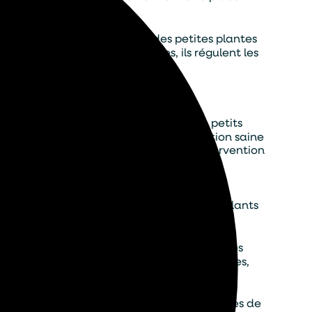
diversité des étangs.
a dispersion des graines et des petites plantes
me les poissons ou les insectes, ils régulent les
aquer aux populations d’insectes et de petits
s susceptibles de les détruire. Une gestion saine
roblématiques parfois traitées par l’intervention
ment des plans d’eau. En intervenant pour
 de restaurer des milieux sains et accueillants
n croissante et les changements climatiques
és humaines intensifie également ces menaces,
ucial de favoriser des pratiques respectueuses de