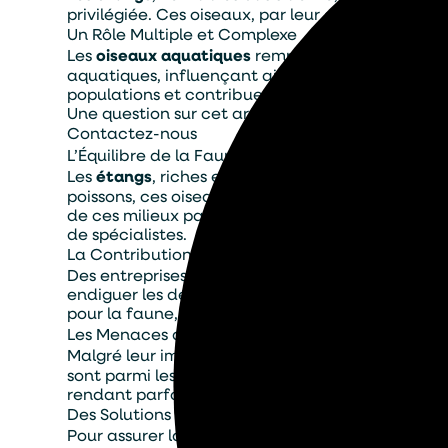
privilégiée. Ces oiseaux, par leur activité quoti
Un Rôle Multiple et Complexe
Les
oiseaux aquatiques
remplissent de nombreuse
aquatiques, influençant ainsi la diversité végétal
populations et contribuent à prévenir l’appariti
Une question sur cet article ?
Contactez-nous
L’Équilibre de la Faune et de la Flore
Les
étangs
, riches en biodiversité, dépendent f
poissons, ces oiseaux influencent indirectement 
de ces milieux passe souvent par la régulation d
Alternativ
de spécialistes.
La Contribution des Spécialistes
Des entreprises comme TASO jouent un rôle cruci
endiguer les déséquilibres aquatiques comme l’e
pour la faune, incluant les oiseaux aquatiques, 
Les Menaces qui Pèsent sur ces Habitats
Malgré leur importance, les
étangs
et leurs hab
sont parmi les principaux facteurs perturbant c
rendant parfois l’intervention humaine nécessaire
Des Solutions Durables pour un Avenir Meilleur
Pour assurer la pérennité des étangs et de leurs 