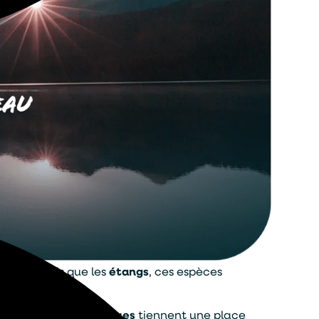
 milieux tels que les
étangs
, ces espèces
, les
oiseaux aquatiques
tiennent une place