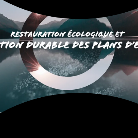
ans la sauvegarde de la
biodiversité
. Présents dans divers
 complexe et vital.
re Écologique
un habitat essentiel à une multitude d’espèces. Parmi elles