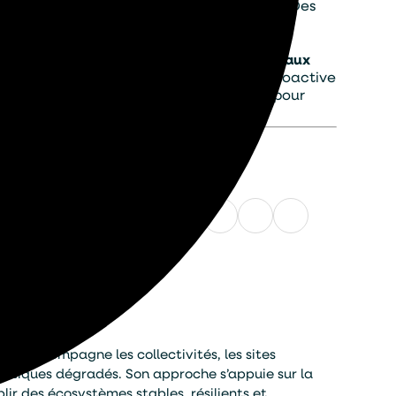
g terme la préservation de la
biodiversité
. Des
istent pour protéger ces écosystèmes.
ans le maintien de la
biodiversité
. Les
oiseaux
essources tout en adoptant une approche proactive
e conscience collective, sont essentiels pour
Partager cet article
Facebook
LinkedIn
X
WhatsApp
E-
mail
. Il accompagne les collectivités, les sites
aquatiques dégradés. Son approche s’appuie sur la
ir des écosystèmes stables, résilients et