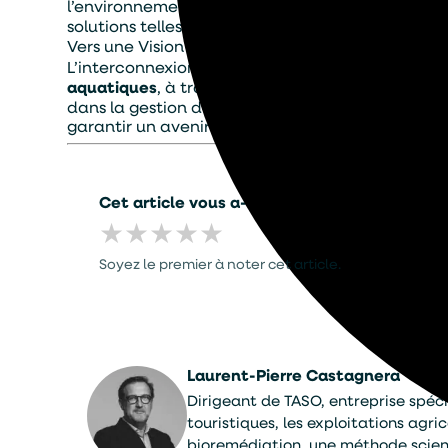
l’environnement pour le traitement des plans d’
solutions telles que celles proposées par TASO 
Vers une Vision Éco-Responsable
L’interconnexion de la faune et de la flore au 
aquatiques
, à travers leurs rôles multiples, n
dans la gestion des milieux aquatiques. Les effo
garantir un avenir florissant à nos écosystèmes
Cet article vous a-t-il été utile ?
★
★
★
★
★
Soyez le premier à noter cet article.
Laurent-Pierre Castagnera
Dirigeant de TASO, entreprise spécia
touristiques, les exploitations agr
bioremédiation, une méthode scient