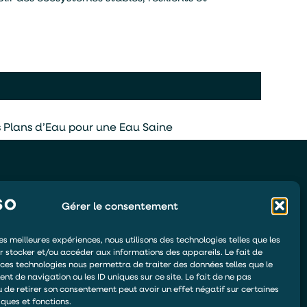
s Plans d’Eau pour une Eau Saine
Gérer le consentement
DEMANDER UN DEVIS
les meilleures expériences, nous utilisons des technologies telles que les
ÊTRE RAPPELÉ
r stocker et/ou accéder aux informations des appareils. Le fait de
 ces technologies nous permettra de traiter des données telles que le
DEVENIR DISTRIBUTEUR
t de navigation ou les ID uniques sur ce site. Le fait de ne pas
u de retirer son consentement peut avoir un effet négatif sur certaines
ESPACE DE PAIEMENT
iques et fonctions.