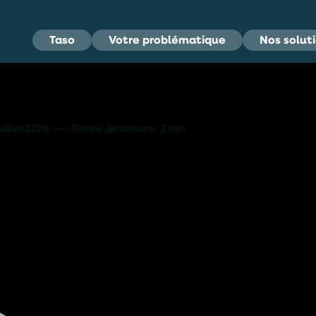
Taso
Votre problématique
Nos solut
odiversité des Étangs
juillet 2026
—
Temps de lecture : 3 min