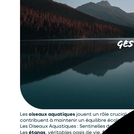
Les Menaces qui Pèsent sur ces Habitats
Les
oiseaux aquatiques
jouent un rôle crucial d
contribuent à maintenir un équilibre écologique
Les Oiseaux Aquatiques : Sentinelles de l’Équilib
Les
étangs
, véritables oasis de vie, fournissent 