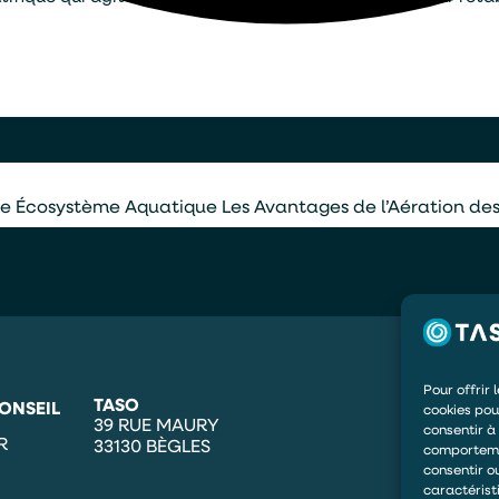
votre Écosystème Aquatique
Les Avantages de l’Aération de
Pour offrir 
TASO
ONSEIL
cookies pou
39 RUE MAURY
consentir à
R
33130 BÈGLES
comportemen
consentir o
caractérist