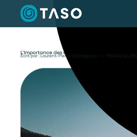
L’Importance des Oiseaux Aquatiques dans la Bi
Écrit par : Laurent-Pierre Castagnera
—
Modifié le :
28 