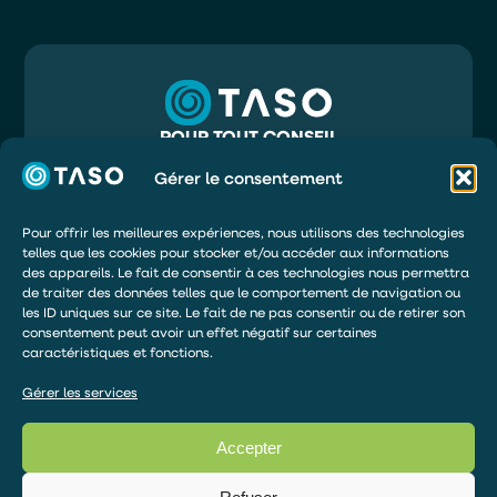
POUR TOUT CONSEIL
05 56 32 71 81
INFO@TASO.FR
Gérer le consentement
TASO
39 RUE MAURY
33130 BÈGLES
Pour offrir les meilleures expériences, nous utilisons des technologies
telles que les cookies pour stocker et/ou accéder aux informations
DEMANDER UN DEVIS
des appareils. Le fait de consentir à ces technologies nous permettra
de traiter des données telles que le comportement de navigation ou
ÊTRE RAPPELÉ
les ID uniques sur ce site. Le fait de ne pas consentir ou de retirer son
DEVENIR DISTRIBUTEUR
consentement peut avoir un effet négatif sur certaines
caractéristiques et fonctions.
ESPACE DE PAIEMENT
Gérer les services
Accepter
© 2026 – TOUS DROITS RÉSERVÉS
Articles TASO