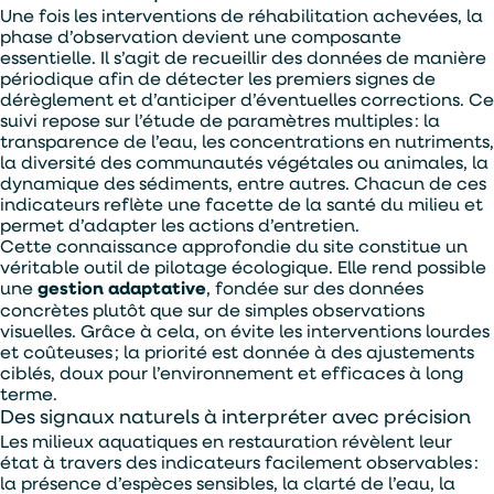
Une fois les interventions de réhabilitation achevées, la
phase d’observation devient une composante
essentielle. Il s’agit de recueillir des données de manière
périodique afin de détecter les premiers signes de
dérèglement et d’anticiper d’éventuelles corrections. Ce
suivi repose sur l’étude de paramètres multiples : la
transparence de l’eau, les concentrations en nutriments,
Alternative:
la diversité des communautés végétales ou animales, la
Je souhaite être contacter par :
dynamique des sédiments, entre autres. Chacun de ces
indicateurs reflète une facette de la santé du milieu et
Téléphone
Mail
permet d’adapter les actions d’entretien.
Cette connaissance approfondie du site constitue un
véritable outil de pilotage écologique. Elle rend possible
une
gestion adaptative
, fondée sur des données
concrètes plutôt que sur de simples observations
visuelles. Grâce à cela, on évite les interventions lourdes
et coûteuses ; la priorité est donnée à des ajustements
ciblés, doux pour l’environnement et efficaces à long
terme.
Des signaux naturels à interpréter avec précision
Les milieux aquatiques en restauration révèlent leur
état à travers des indicateurs facilement observables :
la présence d’espèces sensibles, la clarté de l’eau, la