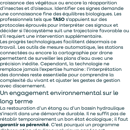
croissance des végétaux ou encore la réapparition
d’insectes et d’oiseaux. Identifier ces signes demande
une connaissance fine des équilibres biologiques. Les
professionnels tels que
TASO
s’appuient sur des
En soumettant ce formulaire, j'accepte que les
protocoles éprouvés pour interpréter ces signaux et
informations saisies soient exploitées par TASO
dans le cadre de ma demande de devis.
décider si l’écosystème suit une trajectoire favorable ou
s’il requiert une intervention supplémentaire.
ENVOYER
Les progrès technologiques facilitent désormais ce
travail. Les outils de mesure automatique, les stations
connectées ou encore la cartographie par drone
permettent de surveiller les plans d’eau avec une
précision inédite. Cependant, la technologie ne
remplace jamais l’expertise humaine : l’interprétation
des données reste essentielle pour comprendre la
complexité du vivant et ajuster les gestes de gestion
avec discernement.
Un engagement environnemental sur le
long terme
La restauration d’un étang ou d’un bassin hydraulique
s’inscrit dans une démarche durable. Il ne suffit pas de
rétablir temporairement un bon état écologique ; il faut
garantir sa pérennité
. C’est pourquoi un programme