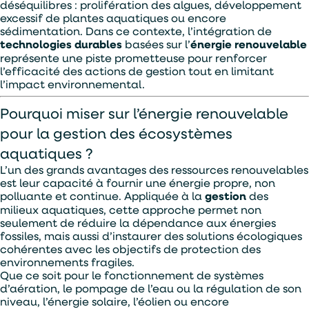
déséquilibres : prolifération des algues, développement
Alternative:
Je souhaite être contacter par :
excessif de plantes aquatiques ou encore
sédimentation. Dans ce contexte, l’intégration de
Téléphone
Mail
technologies durables
basées sur l’
énergie renouvelable
représente une piste prometteuse pour renforcer
l’efficacité des actions de gestion tout en limitant
l’impact environnemental.
Pourquoi miser sur l’énergie renouvelable
pour la gestion des écosystèmes
aquatiques ?
L’un des grands avantages des ressources renouvelables
est leur capacité à fournir une énergie propre, non
polluante et continue. Appliquée à la
gestion
des
milieux aquatiques, cette approche permet non
seulement de réduire la dépendance aux énergies
fossiles, mais aussi d’instaurer des solutions écologiques
cohérentes avec les objectifs de protection des
environnements fragiles.
En soumettant ce formulaire, j'accepte que les
informations saisies soient exploitées par TASO
Que ce soit pour le fonctionnement de systèmes
dans le cadre de ma demande de devis.
d’aération, le pompage de l’eau ou la régulation de son
niveau, l’énergie solaire, l’éolien ou encore