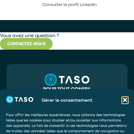
Consulter le profil LinkedIn
Article rédigé avec IA, publié le 12 septembre 2025
Contactez-nous
Tous les articles
Vous avez une question ?
CONTACTEZ-NOUS
POUR TOUT CONSEIL
05 56 32 71 81
INFO@TASO.FR
Gérer le consentement
TASO
39 RUE MAURY
33130 BÈGLES
Pour offrir les meilleures expériences, nous utilisons des technologies
telles que les cookies pour stocker et/ou accéder aux informations
DEMANDER UN DEVIS
des appareils. Le fait de consentir à ces technologies nous permettra
de traiter des données telles que le comportement de navigation ou
ÊTRE RAPPELÉ