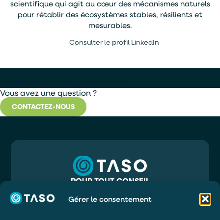
scientifique qui agit au cœur des mécanismes naturels
pour rétablir des écosystèmes stables, résilients et
mesurables.
Consulter le profil LinkedIn
Article rédigé avec IA, publié le 4 juillet 2025
Contactez-nous
Tous les articles
Vous avez une question ?
CONTACTEZ-NOUS
POUR TOUT CONSEIL
05 56 32 71 81
INFO@TASO.FR
Gérer le consentement
TASO
39 RUE MAURY