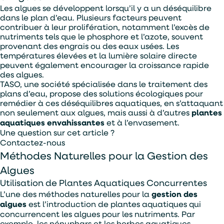
Les algues se développent lorsqu’il y a un déséquilibre
dans le plan d’eau. Plusieurs facteurs peuvent
Alternative:
Je souhaite être contacter par :
contribuer à leur prolifération, notamment l’excès de
nutriments tels que le phosphore et l’azote, souvent
Téléphone
Mail
provenant des engrais ou des eaux usées. Les
températures élevées et la lumière solaire directe
peuvent également encourager la croissance rapide
des algues.
TASO, une société spécialisée dans le traitement des
plans d’eau, propose des solutions écologiques pour
remédier à ces déséquilibres aquatiques, en s’attaquant
non seulement aux algues, mais aussi à d’autres
plantes
aquatiques envahissantes
et à l’envasement.
Une question sur cet article ?
Contactez-nous
Méthodes Naturelles pour la Gestion des
Algues
Utilisation de Plantes Aquatiques Concurrentes
L’une des méthodes naturelles pour la
gestion des
algues
est l’introduction de plantes aquatiques qui
En soumettant ce formulaire, j'accepte que les
concurrencent les algues pour les nutriments. Par
informations saisies soient exploitées par TASO
dans le cadre de ma demande de devis.
exemple, les nénuphars et les herbes aquatiques