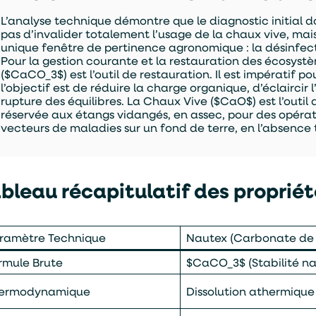
L’analyse technique démontre que le diagnostic initial doi
pas d’invalider totalement l’usage de la chaux vive, mai
unique fenêtre de pertinence agronomique : la désinfecti
Pour la gestion courante et la restauration des écosystè
($CaCO_3$) est l’outil de restauration. Il est impératif po
l’objectif est de réduire la charge organique, d’éclaircir 
rupture des équilibres. La Chaux Vive ($CaO$) est l’outil 
réservée aux étangs vidangés, en assec, pour des opérati
vecteurs de maladies sur un fond de terre, en l’absence 
bleau récapitulatif des proprié
ramètre Technique
Nautex (Carbonate de
rmule Brute
$CaCO_3$ (Stabilité na
ermodynamique
Dissolution athermique