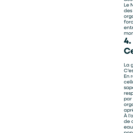
Le 
des
org
for
ent
mom
4.
Ce
La 
C’es
En 
cel
sap
resp
par 
org
apr
Alternativ
À l
de 
eau
pop