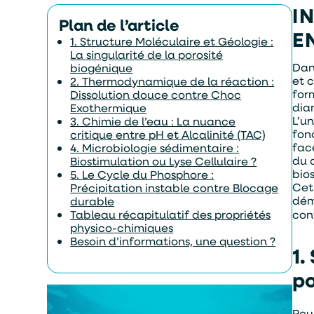
I
Plan de l’article
E
1. Structure Moléculaire et Géologie :
La singularité de la porosité
Dan
biogénique
et 
2. Thermodynamique de la réaction :
for
Dissolution douce contre Choc
dia
Exothermique
L’u
3. Chimie de l’eau : La nuance
fon
critique entre pH et Alcalinité (TAC)
fac
4. Microbiologie sédimentaire :
du 
Biostimulation ou Lyse Cellulaire ?
bios
5. Le Cycle du Phosphore :
Cet
Précipitation instable contre Blocage
dém
durable
Tableau récapitulatif des propriétés
con
physico-chimiques
Besoin d’informations, une question ?
1.
po
Pou