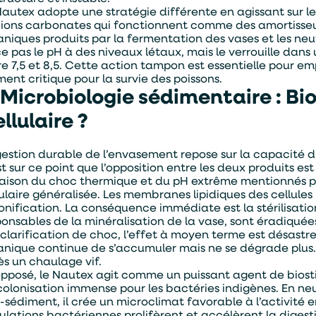
Nautex adopte une stratégie différente en agissant sur le
 ions carbonates qui fonctionnent comme des amortisseur
aniques produits par la fermentation des vases et les ne
ce pas le pH à des niveaux létaux, mais le verrouille dan
re 7,5 et 8,5. Cette action tampon est essentielle pour e
ent critique pour la survie des poissons.
 Microbiologie sédimentaire : Bi
llulaire ?
gestion durable de l’envasement repose sur la capacité d
t sur ce point que l’opposition entre les deux produits es
raison du choc thermique et du pH extrême mentionnés 
lulaire généralisée. Les membranes lipidiques des cellule
onification. La conséquence immédiate est la stérilisatio
onsables de la minéralisation de la vase, sont éradiquées.
clarification de choc, l’effet à moyen terme est désastreu
anique continue de s’accumuler mais ne se dégrade plus
ès un chaulage vif.
e:
Je souhaite être contacter par :
’opposé, le Nautex agit comme un puissant agent de biost
colonisation immense pour les bactéries indigènes. En neut
Téléphone
Mail
-sédiment, il crée un microclimat favorable à l’activit
ulations bactériennes prolifèrent et accélèrent la digest