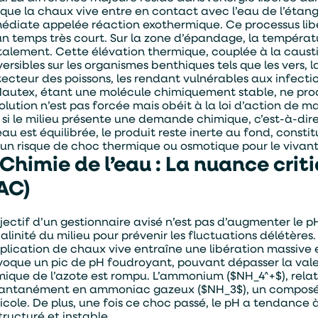
sque la chaux vive entre en contact avec l’eau de l’étang
édiate appelée réaction exothermique. Ce processus libè
un temps très court. Sur la zone d’épandage, la tempéra
talement. Cette élévation thermique, couplée à la causti
versibles sur les organismes benthiques tels que les vers, 
tecteur des poissons, les rendant vulnérables aux infectio
Nautex, étant une molécule chimiquement stable, ne prod
solution n’est pas forcée mais obéit à la loi d’action de 
 si le milieu présente une demande chimique, c’est-à-dir
’eau est équilibrée, le produit reste inerte au fond, cons
un risque de choc thermique ou osmotique pour le vivant
 Chimie de l’eau : La nuance crit
AC)
bjectif d’un gestionnaire avisé n’est pas d’augmenter le p
calinité du milieu pour prévenir les fluctuations délétères.
pplication de chaux vive entraîne une libération massive 
voque un pic de pH foudroyant, pouvant dépasser la valeur
mique de l’azote est rompu. L’ammonium ($NH_4^+$), rela
tantanément en ammoniac gazeux ($NH_3$), un composé
cicole. De plus, une fois ce choc passé, le pH a tendance 
tructuré et instable.