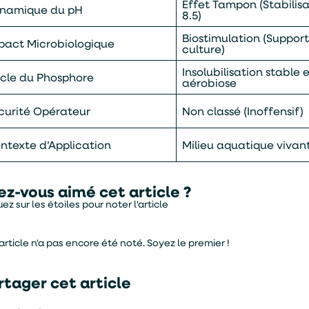
Effet Tampon (Stabilisa
namique du pH
8.5)
Biostimulation (Suppor
pact Microbiologique
culture)
Insolubilisation stable 
cle du Phosphore
aérobiose
curité Opérateur
Non classé (Inoffensif)
ntexte d’Application
Milieu aquatique vivan
ez-vous aimé cet article ?
uez sur les étoiles pour noter l'article
article n'a pas encore été noté. Soyez le premier !
rtager cet article