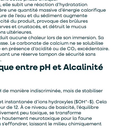
, elle subit une réaction d’hydratation
re une quantité massive d’énergie calorifique
ture de l’eau et du sédiment augmente
cité du produit, provoque des brûlures
larves et crustacés, et détruit le mucus
ns ultérieures.
uit aucune chaleur lors de son immersion. Sa
masse. Le carbonate de calcium ne se solubilise
e en présence d’acidité ou de CO₂ excédentaire.
tituant une réserve tampon de sécurité sans
.
ique entre pH et Alcalinité
H de manière indiscriminée, mais de stabiliser
et instantanée d’ions hydroxyles ($OH^-$). Cela
 de 12. À ce niveau de basicité, l’équilibre
tivement peu toxique, se transforme
 hautement neurotoxique pour la faune
à s’effondrer, laissant le milieu chimiquement