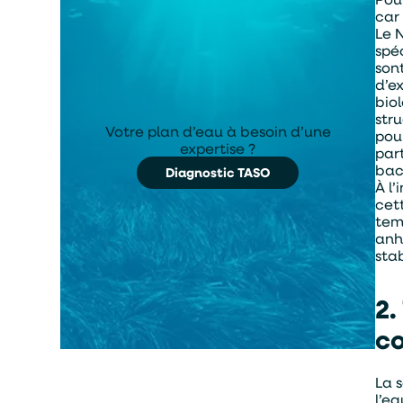
car
Le 
spé
son
d’e
bio
str
Votre plan d’eau à besoin d’une
pour
expertise ?
par
bac
Diagnostic TASO
À l
cett
tem
anh
stab
2.
c
La 
l’e