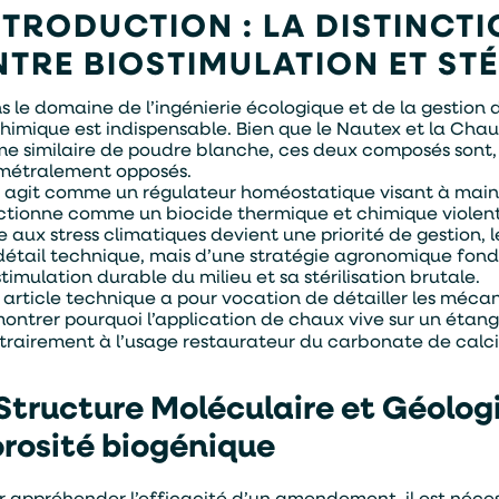
NTRODUCTION : LA DISTINC
NTRE BIOSTIMULATION ET STÉ
s le domaine de l’ingénierie écologique et de la gestion
chimique est indispensable. Bien que le Nautex et la Cha
me similaire de poudre blanche, ces deux composés sont, 
métralement opposés.
n agit comme un régulateur homéostatique visant à mainten
ctionne comme un biocide thermique et chimique violent
e aux stress climatiques devient une priorité de gestion,
détail technique, mais d’une stratégie agronomique fondam
timulation durable du milieu et sa stérilisation brutale.
 article technique a pour vocation de détailler les méca
ontrer pourquoi l’application de chaux vive sur un étan
trairement à l’usage restaurateur du carbonate de calci
 Structure Moléculaire et Géologi
rosité biogénique
r appréhender l’efficacité d’un amendement, il est néces