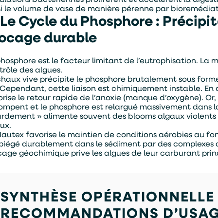
si le volume de vase de manière pérenne par bioremédiat
 Le Cycle du Phosphore : Précipi
ocage durable
hosphore est le facteur limitant de l’eutrophisation. La ma
trôle des algues.
En soumettant ce formulaire, j'accepte que les informations saisies
chaux vive précipite le phosphore brutalement sous form
soient exploitées par TASO dans le cadre de ma demande de devis.
 Cependant, cette liaison est chimiquement instable. En d
orise le retour rapide de l’anoxie (manque d’oxygène). Or,
ENVOYER
rompent et le phosphore est relargué massivement dans
ardement » alimente souvent des blooms algaux violents 
ux.
Nautex favorise le maintien de conditions aérobies au fo
 piégé durablement dans le sédiment par des complexes a
cage géochimique prive les algues de leur carburant princ
SYNTHÈSE OPÉRATIONNELLE 
RECOMMANDATIONS D’USA