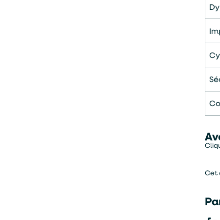
Dy
Im
Cy
Sé
Co
Av
Cliq
Cet 
Pa