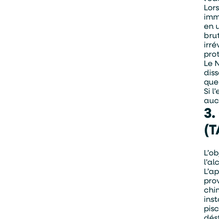
Lor
imm
en 
bru
irré
pro
Le 
dis
que
Si l
auc
3.
(T
L’o
l’al
L’a
pro
chi
ins
pis
dés