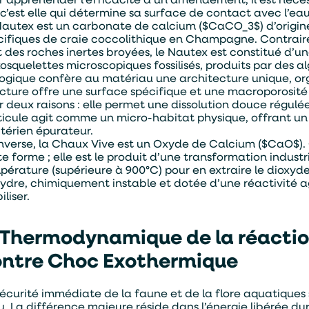
 c’est elle qui détermine sa surface de contact avec l’eau 
Nautex est un carbonate de calcium ($CaCO_3$) d’origine
cifiques de craie coccolithique en Champagne. Contraire
t des roches inertes broyées, le Nautex est constitué d’un
xosquelettes microscopiques fossilisés, produits par des al
logique confère au matériau une architecture unique, orga
ucture offre une surface spécifique et une macroporosité 
 deux raisons : elle permet une dissolution douce régulée 
ticule agit comme un micro-habitat physique, offrant un s
térien épurateur.
’inverse, la Chaux Vive est un Oxyde de Calcium ($CaO$). 
e forme ; elle est le produit d’une transformation industr
pérature (supérieure à 900°C) pour en extraire le dioxyde
ydre, chimiquement instable et dotée d’une réactivité ag
iliser.
 Thermodynamique de la réaction
ontre Choc Exothermique
sécurité immédiate de la faune et de la flore aquatiques s
au. La différence majeure réside dans l’énergie libérée du