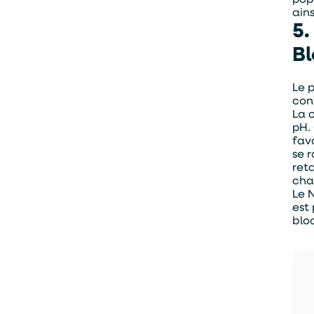
ain
5.
Bl
Le p
con
La 
pH.
fav
se 
ret
cha
Le 
est
blo