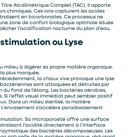
 Titre Alcalimétrique Complet (TAC). Il apporte
s chimiques. Ces ions capturent les acides
utralisent en bicarbonates. Ce processus ne
s une zone de confort biologique optimale située
mpêcher l’acidification nocturne du plan d’eau,
ostimulation ou Lyse
u milieu à digérer sa propre matière organique.
t la plus marquée.
précédemment, la chaux vive provoque une lyse
s bactériennes sont attaquées et détruites par
n du fond de l’étang. Les bactéries aérobies,
 Si l’effet visuel immédiat peut sembler positif
x. Dans un milieu stérilisé, la matière
. L’envasement s’accélère paradoxalement
imulation. Sa microporosité offre une surface
ralisant l’acidité directement à l’interface
é enzymatique des bactéries décomposeuses. Les
ion naturelle de la matière organique, réduisant