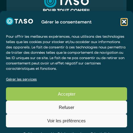
En soumettant ce formulaire, j'accepte que les
POUR TOUT CONSEIL
informations saisies soient exploitées par TASO
05 56 32 71 81
dans le cadre de ma demande de devis.
INFO@TASO.FR
Gérer le consentement
TASO
ENVOYER
39 RUE MAURY
33130 BÈGLES
Pour offrir les meilleures expériences, nous utilisons des technologies
telles que les cookies pour stocker et/ou accéder aux informations
DEMANDER UN DEVIS
des appareils. Le fait de consentir à ces technologies nous permettra
ÊTRE RAPPELÉ
de traiter des données telles que le comportement de navigation ou
les ID uniques sur ce site. Le fait de ne pas consentir ou de retirer son
DEVENIR DISTRIBUTEUR
consentement peut avoir un effet négatif sur certaines
caractéristiques et fonctions.
ESPACE DE PAIEMENT
Gérer les services
Accepter
© 2026 – TOUS DROITS RÉSERVÉS
Articles TASO
Refuser
Mentions légales
Politique de confidentialité
Voir les préférences
Gérer le consentement