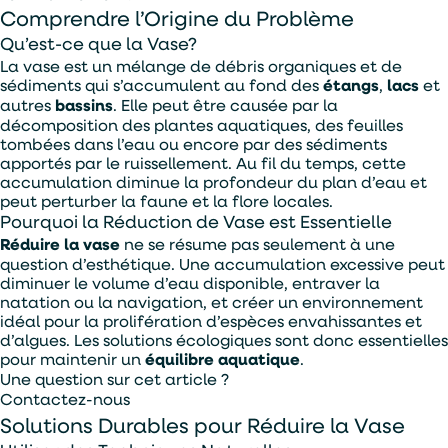
Comprendre l’Origine du Problème
Alternative:
Je souhaite être contacter par :
Qu’est-ce que la Vase?
La vase est un mélange de débris organiques et de
Téléphone
Mail
sédiments qui s’accumulent au fond des
étangs
,
lacs
et
autres
bassins
. Elle peut être causée par la
décomposition des plantes aquatiques, des feuilles
tombées dans l’eau ou encore par des sédiments
apportés par le ruissellement. Au fil du temps, cette
accumulation diminue la profondeur du plan d’eau et
peut perturber la faune et la flore locales.
Pourquoi la Réduction de Vase est Essentielle
Réduire la vase
ne se résume pas seulement à une
question d’esthétique. Une accumulation excessive peut
diminuer le volume d’eau disponible, entraver la
natation ou la navigation, et créer un environnement
idéal pour la prolifération d’espèces envahissantes et
d’algues. Les solutions écologiques sont donc essentielles
pour maintenir un
équilibre aquatique
.
Une question sur cet article ?
En soumettant ce formulaire, j'accepte que les
Contactez-nous
informations saisies soient exploitées par TASO
Solutions Durables pour Réduire la Vase
dans le cadre de ma demande de devis.