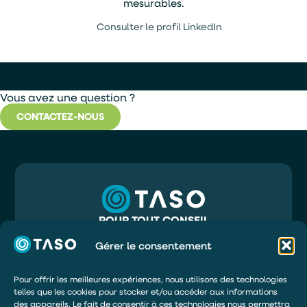
mesurables.
Consulter le profil LinkedIn
Article rédigé avec IA, publié le 15 août 2025
Contactez-nous
Tous les articles
Vous avez une question ?
CONTACTEZ-NOUS
POUR TOUT CONSEIL
05 56 32 71 81
INFO@TASO.FR
Gérer le consentement
TASO
39 RUE MAURY
33130 BÈGLES
Pour offrir les meilleures expériences, nous utilisons des technologies
telles que les cookies pour stocker et/ou accéder aux informations
DEMANDER UN DEVIS
des appareils. Le fait de consentir à ces technologies nous permettra