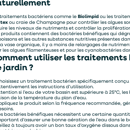
aturellement
 traitements bactériens comme le
Biolimpid
ou les trait
tex
ou craie de Champagne pour contrôler les algues sont
uire les niveaux de nutriments et contrôler la prolifératio
 produits contiennent des bactéries bénéfiques qui dégr
poissons et les autres substances nutritives présentes dan
 la vase organique, il y a moins de relargages de nutrimen
r les algues filamenteuses et pour les cyanobactéries da
mment utiliser les traitements
 jardin ?
hoisissez un traitement bactérien spécifiquement conçu po
ttentivement les instructions d’utilisation.
ttention si l’eau de votre bassin est supérieure à 25°C, l
aison de la température du plan d’eau.
ppliquez le produit selon la fréquence recommandée, gén
esoins.
es bactéries bénéfiques nécessitent une certaine quantité
mportant d’assurer une bonne aération de l’eau dans le b
eillez à toujours avoir un bon taux d’oxygène dissous dans