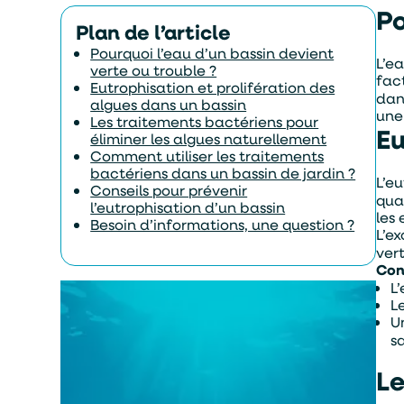
Po
Plan de l’article
Pourquoi l’eau d’un bassin devient
L’e
verte ou trouble ?
fact
Eutrophisation et prolifération des
dan
algues dans un bassin
une 
Les traitements bactériens pour
Eu
éliminer les algues naturellement
Comment utiliser les traitements
bactériens dans un bassin de jardin ?
L’e
Conseils pour prévenir
qua
l’eutrophisation d’un bassin
les
Besoin d’informations, une question ?
L’e
ver
Con
L’
L
U
s
Le