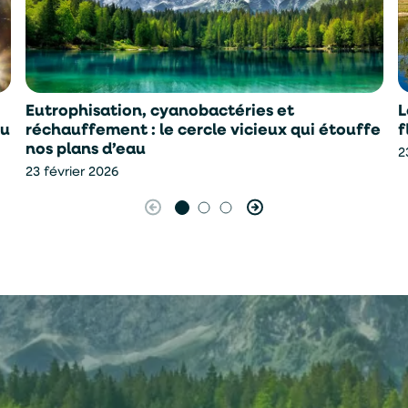
Eutrophisation, cyanobactéries et
L
au
réchauffement : le cercle vicieux qui étouffe
f
nos plans d’eau
2
23 février 2026