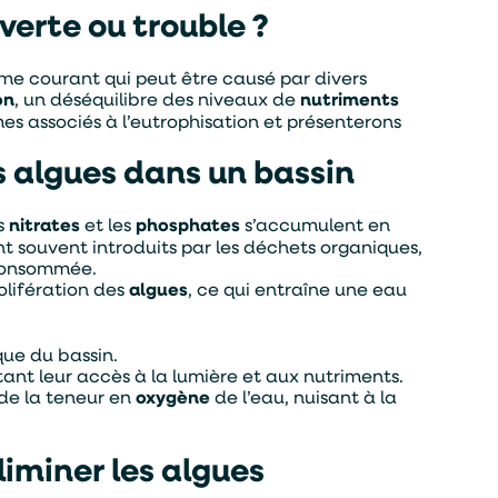
verte ou trouble ?
ème courant qui peut être causé par divers
on
, un déséquilibre des niveaux de
nutriments
es associés à l’eutrophisation et présenterons
s algues dans un bassin
es
nitrates
et les
phosphates
s’accumulent en
nt souvent introduits par les déchets organiques,
 consommée.
olifération des
algues
, ce qui entraîne une eau
ique du bassin.
tant leur accès à la lumière et aux nutriments.
 de la teneur en
oxygène
de l’eau, nuisant à la
iminer les algues