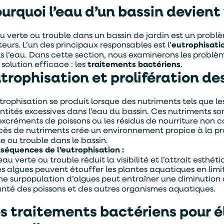
urquoi l’eau d’un bassin devient 
au verte ou trouble dans un bassin de jardin est un probl
eurs. L’un des principaux responsables est l’
eutrophisati
s l’eau. Dans cette section, nous examinerons les problèm
solution efficace : les
traitements bactériens
.
trophisation et prolifération de
utrophisation se produit lorsque des nutriments tels que l
ntités excessives dans l’eau du bassin. Ces nutriments so
 excréments de poissons ou les résidus de nourriture non
xcès de nutriments crée un environnement propice à la pr
te ou trouble dans le bassin.
séquences de l’eutrophisation :
eau verte ou trouble réduit la visibilité et l’attrait esthét
es algues peuvent étouffer les plantes aquatiques en limi
ne surpopulation d’algues peut entraîner une diminution
anté des poissons et des autres organismes aquatiques.
s traitements bactériens pour él