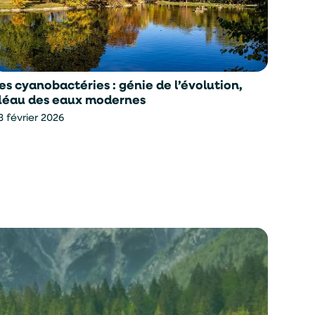
es cyanobactéries : génie de l’évolution,
Therm
léau des eaux modernes
pourqu
vite 
3 février 2026
23 févr