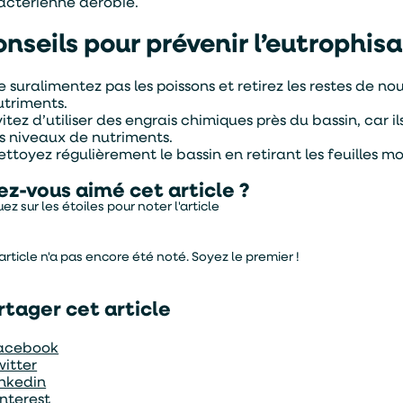
actérienne aérobie.
nseils pour prévenir l’eutrophis
e suralimentez pas les poissons et retirez les restes de n
utriments.
vitez d’utiliser des engrais chimiques près du bassin, car
es niveaux de nutriments.
ettoyez régulièrement le bassin en retirant les feuilles mor
ez-vous aimé cet article ?
uez sur les étoiles pour noter l'article
article n'a pas encore été noté. Soyez le premier !
e:
Je souhaite être contacter par :
rtager cet article
Téléphone
Mail
acebook
witter
inkedin
interest