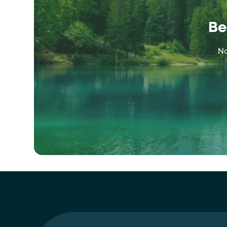
Be
No