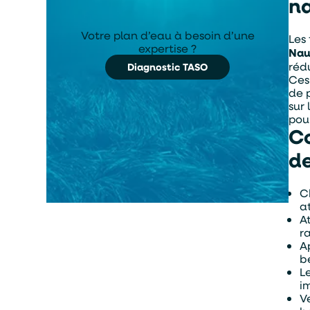
n
Votre plan d’eau à besoin d’une
Les
expertise ?
Nau
réd
Diagnostic TASO
Ces
de 
sur
pou
Co
de
C
a
A
r
A
b
L
i
V