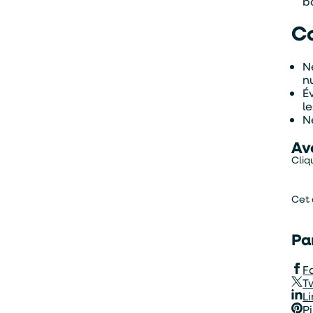
b
Co
N
n
É
l
N
Av
Cliq
Cet 
Alternativ
Pa
F
T
L
P