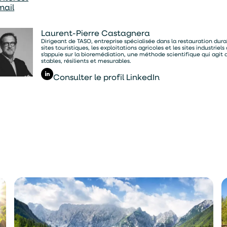
mail
Laurent-Pierre Castagnera
En soumettant ce formulaire, j'accepte que les informations saisies
Dirigeant de TASO, entreprise spécialisée dans la restauration durab
soient exploitées par TASO dans le cadre de ma demande de devis.
sites touristiques, les exploitations agricoles et les sites industr
s’appuie sur la bioremédiation, une méthode scientifique qui agi
stables, résilients et mesurables.
ENVOYER
Consulter le profil LinkedIn