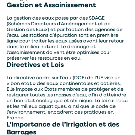
Gestion et Assainissement
Téléphone
Mail
La gestion des eaux passe par des SDAGE
(Schémas Directeurs d’Aménagement et de
Gestion des Eaux) et par l’action des agences de
l’eau. Les stations d’épuration sont en première
ligne pour traiter les eaux usées avant leur retour
dans le milieu naturel. Le drainage et
l’assainissement doivent être optimisés pour
préserver les ressources en eau.
Directives et Lois
La directive cadre sur l’eau (DCE) de l’UE vise un
« bon état » des eaux continentales et côtières.
Elle impose aux États membres de protéger et de
restaurer toutes les masses d’eau, afin d’atteindre
un bon état écologique et chimique. La loi sur l’eau
et les milieux aquatiques, ainsi que le code de
En soumettant ce formulaire, j'accepte que les
informations saisies soient exploitées par TASO
l’environnement, encadrent ces pratiques en
dans le cadre de ma demande de devis.
France.
L’Importance de l’Irrigation et des
ENVOYER
Barrages