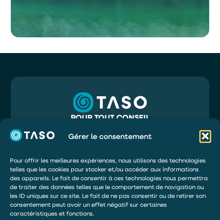
POUR TOUT CONSEIL
05 56 32 71 81
INFO@TASO.FR
Gérer le consentement
TASO
39 RUE MAURY
33130 BÈGLES
Pour offrir les meilleures expériences, nous utilisons des technologies
telles que les cookies pour stocker et/ou accéder aux informations
DEMANDER UN DEVIS
des appareils. Le fait de consentir à ces technologies nous permettra
ÊTRE RAPPELÉ
de traiter des données telles que le comportement de navigation ou
les ID uniques sur ce site. Le fait de ne pas consentir ou de retirer son
DEVENIR DISTRIBUTEUR
consentement peut avoir un effet négatif sur certaines
caractéristiques et fonctions.