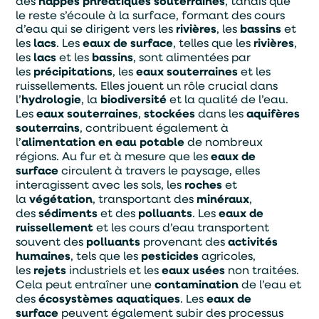
des
nappes phréatiques souterraines
, tandis que
le reste s’écoule à la surface, formant des cours
d’eau qui se dirigent vers les
rivières
, les
bassins
et
les
lacs
. Les
eaux de surface
, telles que les
rivières
,
les
lacs
et les
bassins
, sont alimentées par
les
précipitations
, les
eaux souterraines
et les
ruissellements. Elles jouent un rôle crucial dans
l’
hydrologie
, la
biodiversité
et la qualité de l’eau.
Les
eaux souterraines
,
stockées
dans les
aquifères
souterrains
, contribuent également à
l’
alimentation en eau potable
de nombreux
régions. Au fur et à mesure que les
eaux de
surface
circulent à travers le paysage, elles
interagissent avec les sols, les
roches
et
la
végétation
, transportant des
minéraux
,
des
sédiments
et des
polluants
. Les
eaux de
ruissellement
et les cours d’eau transportent
souvent des
polluants
provenant des
activités
humaines
, tels que les
pesticides
agricoles,
les
rejets
industriels et les
eaux usées
non traitées.
Cela peut entraîner une
contamination
de l’eau et
des
écosystèmes aquatiques
. Les
eaux de
surface
peuvent également subir des processus