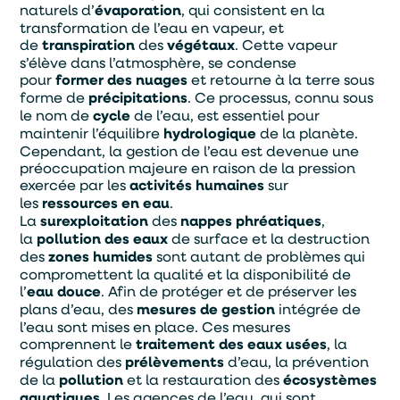
naturels d’
évaporation
, qui consistent en la
transformation de l’eau en vapeur, et
de
transpiration
des
végétaux
. Cette vapeur
s’élève dans l’atmosphère, se condense
pour
former des nuages
et retourne à la terre sous
forme de
précipitations
. Ce processus, connu sous
le nom de
cycle
de l’eau, est essentiel pour
maintenir l’équilibre
hydrologique
de la planète.
Cependant, la gestion de l’eau est devenue une
préoccupation majeure en raison de la pression
exercée par les
activités humaines
sur
les
ressources en eau
.
La
surexploitation
des
nappes phréatiques
,
la
pollution des eaux
de surface et la destruction
des
zones humides
sont autant de problèmes qui
compromettent la qualité et la disponibilité de
l’
eau douce
. Afin de protéger et de préserver les
plans d’eau, des
mesures de gestion
intégrée de
l’eau sont mises en place. Ces mesures
comprennent le
traitement des eaux usées
, la
régulation des
prélèvements
d’eau, la prévention
de la
pollution
et la restauration des
écosystèmes
aquatiques
. Les agences de l’eau, qui sont